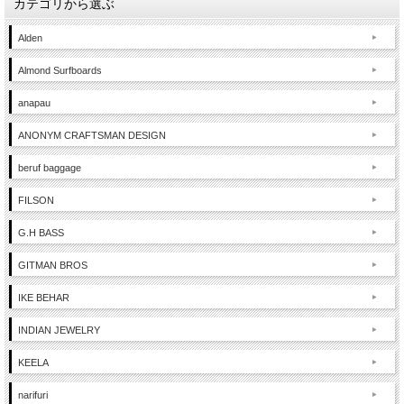
カテゴリから選ぶ
Alden
Almond Surfboards
anapau
ANONYM CRAFTSMAN DESIGN
beruf baggage
FILSON
G.H BASS
GITMAN BROS
IKE BEHAR
INDIAN JEWELRY
KEELA
narifuri