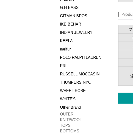
G.H BASS
GITMAN BROS
IKE BEHAR
ブ
INDIAN JEWELRY
KEELA
narifuri
POLO RALPH LAUREN
RRL
RUSSELL MOCCASIN
THUMPERS NYC
WHEEL ROBE
WHITE'S
Other Brand
OUTER
KNIT/WOOL
TOPS
BOTTOMS