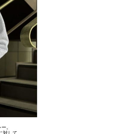
レー。
に対して