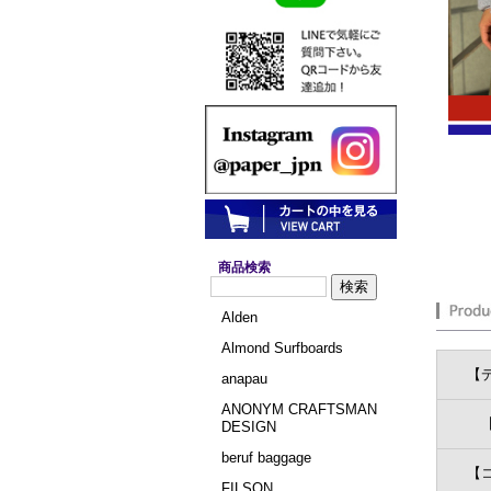
商品検索
Alden
Almond Surfboards
【
anapau
ANONYM CRAFTSMAN
DESIGN
beruf baggage
【
FILSON