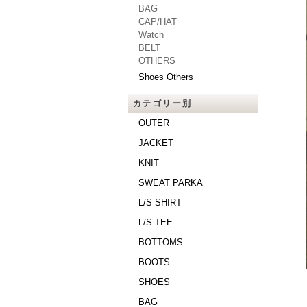
BAG
CAP/HAT
Watch
BELT
OTHERS
Shoes Others
カテゴリー別
OUTER
JACKET
KNIT
SWEAT PARKA
L/S SHIRT
L/S TEE
BOTTOMS
BOOTS
SHOES
BAG