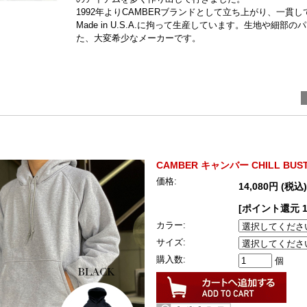
1992年よりCAMBERブランドとして立ち上がり、一貫
Made in U.S.A.に拘って生産しています。生地や細
た、大変希少なメーカーです。
CAMBER キャンバー CHILL BUST
価格:
14,080円 (税込)
[ポイント還元 
カラー:
サイズ:
購入数:
個