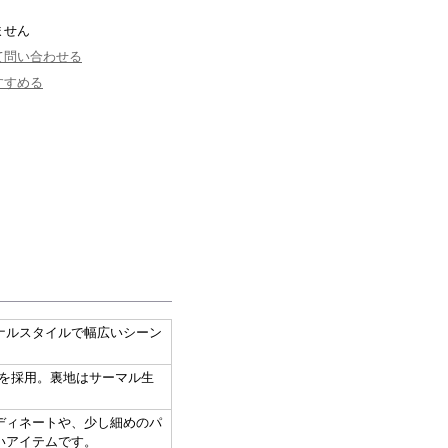
ません
て問い合わせる
すすめる
ナルスタイルで幅広いシーン
トを採用。裏地はサーマル生
ディネートや、少し細めのパ
いアイテムです。