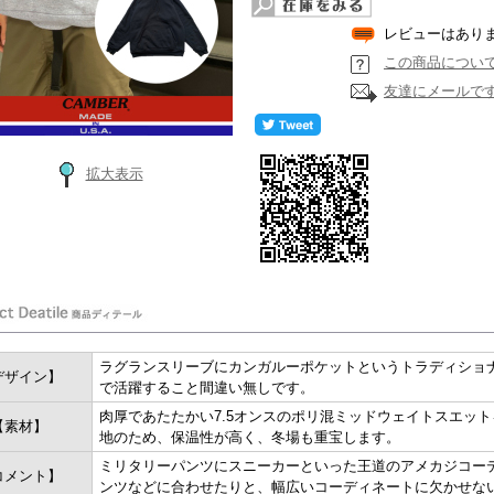
レビューはあり
この商品につい
友達にメールで
拡大表示
ラグランスリーブにカンガルーポケットというトラディショ
デザイン】
で活躍すること間違い無しです。
肉厚であたたかい7.5オンスのポリ混ミッドウェイトスエッ
【素材】
地のため、保温性が高く、冬場も重宝します。
ミリタリーパンツにスニーカーといった王道のアメカジコー
コメント】
ンツなどに合わせたりと、幅広いコーディネートに欠かせな