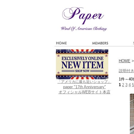
HOME
>
説明付
1件～40
「アメリカに最も近いショップ」
1
2
3
4
5
paper "17th Anniversary"
オフィシャルWEBサイト本店