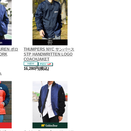
AUREN ポロ
THUMPERS NYC サンパース
ORK
STP HANDWRITTEN LOGO
COACHJAKET
16,280円(税込)
れ