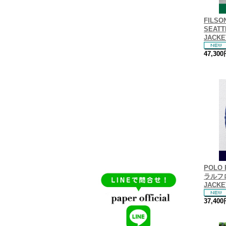
FILS
SEATT
JACKE
47,30
POLO 
ラルフロ
JACKE
37,40