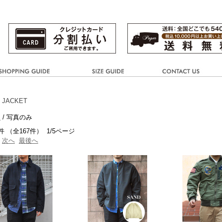
 JACKET
き
/ 写真のみ
件 （全167件） 1/5ページ
次へ
最後へ