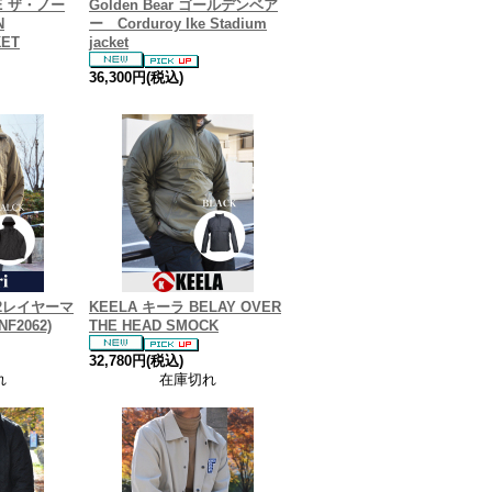
CE ザ・ノー
Golden Bear ゴールデンベア
N
ー Corduroy Ike Stadium
KET
jacket
36,300円(税込)
リ 2レイヤーマ
KEELA キーラ BELAY OVER
2062)
THE HEAD SMOCK
32,780円(税込)
れ
在庫切れ