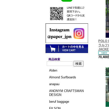
POLO 
ラルフロ
JACKE
70,40
商品検索
Alden
Almond Surfboards
anapau
ANONYM CRAFTSMAN
DESIGN
beruf baggage
FILSON