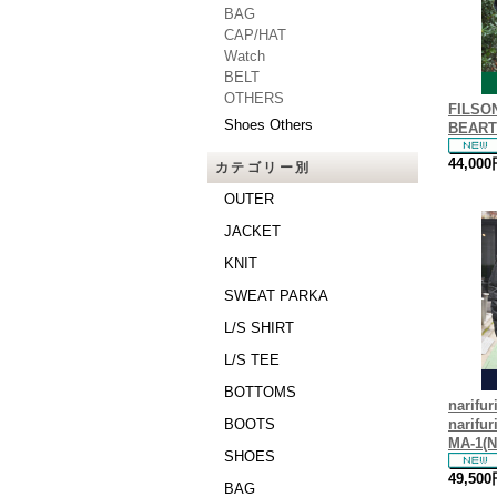
BAG
CAP/HAT
Watch
BELT
OTHERS
FILS
Shoes Others
BEART
44,00
カテゴリー別
OUTER
JACKET
KNIT
SWEAT PARKA
L/S SHIRT
L/S TEE
BOTTOMS
narif
BOOTS
narif
MA-1(N
SHOES
49,50
BAG