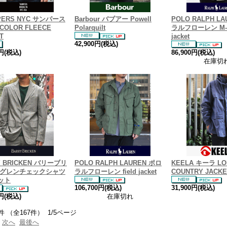
PERS NYC サンパース
Barbour バブアー Powell
POLO RALPH L
 COLOR FLEECE
Polarquilt
ラルフローレン M-65
T
jacket
42,900円(税込)
0円(税込)
86,900円(税込)
在庫切
Y BRICKEN バリーブリ
POLO RALPH LAUREN ポロ
KEELA キーラ L
 グレンチェックシャツ
ラルフローレン field jacket
COUNTRY JACKE
ット
106,700円(税込)
31,900円(税込)
0円(税込)
在庫切れ
件 （全167件） 1/5ページ
次へ
最後へ