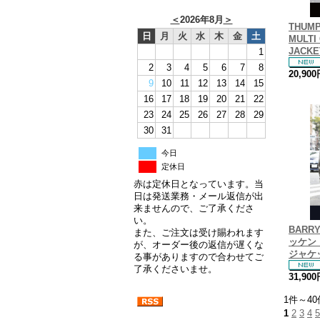
＜
2026年8月
＞
THUM
日
月
火
水
木
金
土
MULTI
JACKE
1
2
3
4
5
6
7
8
20,90
9
10
11
12
13
14
15
16
17
18
19
20
21
22
23
24
25
26
27
28
29
30
31
今日
定休日
赤は定休日となっています。当
日は発送業務・メール返信が出
来ませんので、ご了承くださ
い。
BARR
また、ご注文は受け賜われます
ッケン
が、オーダー後の返信が遅くな
ジャケ
る事がありますので合わせてご
了承くださいませ。
31,90
1件～40
1
2
3
4
5