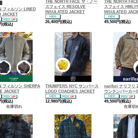
THE NORTH FACE ザ・ノー
THE NORTH FA
スフェイス RESOLVE
スフェイス HMLY
ON フィルソン LINED
INSULATED JACKET
INSULATED JAC
 JACKET
26,400円(税込)
49,500円(税込)
0円(税込)
ON フィルソン SHERPA
THUMPERS NYC サンパース
narifuri ナリフ
E JACKET
LOGO COACHES JACKET
ウンテンパーカー(NF
0円(税込)
12,980円(税込)
49,500円(税込)
在庫切れ
在庫切