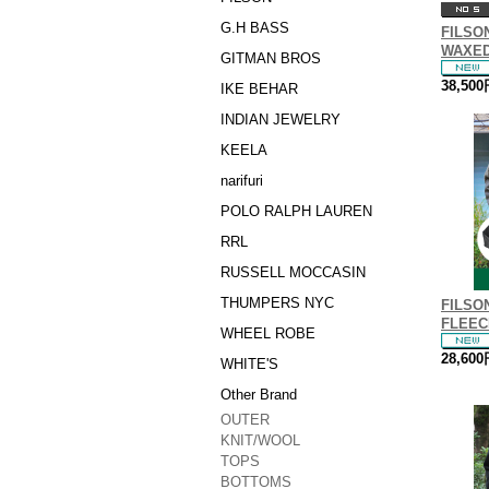
G.H BASS
FILS
WAXED
GITMAN BROS
38,50
IKE BEHAR
INDIAN JEWELRY
KEELA
narifuri
POLO RALPH LAUREN
RRL
RUSSELL MOCCASIN
THUMPERS NYC
FILS
FLEEC
WHEEL ROBE
28,60
WHITE'S
Other Brand
OUTER
KNIT/WOOL
TOPS
BOTTOMS