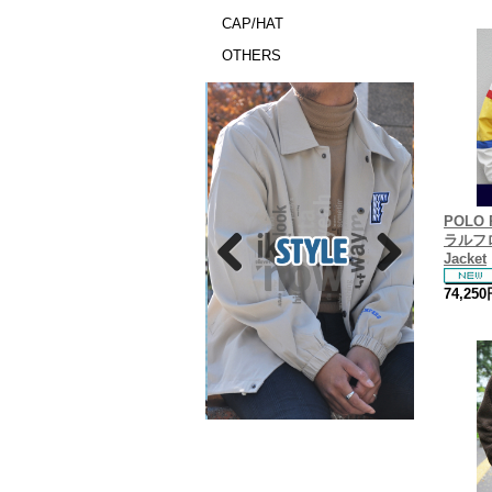
CAP/HAT
OTHERS
POLO 
ラルフロ
Jacket
74,25