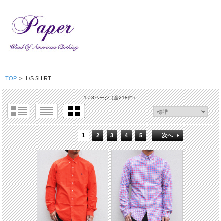
TOP
>
L/S SHIRT
1 / 8ページ
（全218件）
1
2
3
4
5
次へ