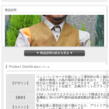
商品説明
▼ 商品説明の続きを見る ▼
ベントバックヨーク仕様になって通気性が高く脇の
（通気や換気）の為の鳩目が装備されおり、これら
【デザイン】
性があり快適さを保つことができます。また、両ブ
フラップポケット仕様で、左胸ポケットのフラップ部分
ロゴが入ります。
2.8オンスのポリエステルとナイロンで構成された
【素材】
臭機能と30+のUPF(紫外線保護指数)評価を持つFI
す。
防臭効果と通気性の面で優れており、アウトドアな
【コメント】
もってこいの１枚になっています。