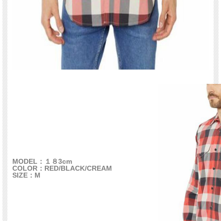
MODEL：１８3cm
COLOR：RED/BLACK/CREAM
SIZE：M