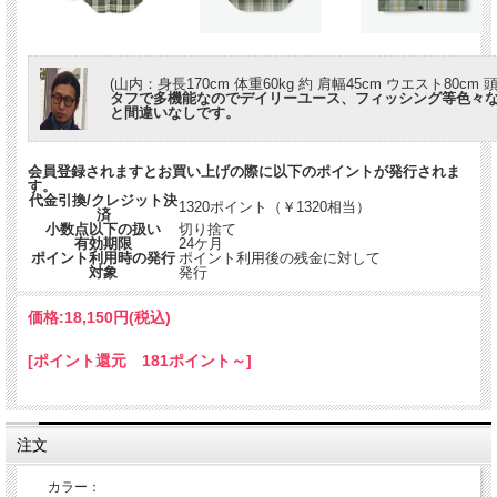
(山内：身長170cm 体重60kg 約 肩幅45cm ウエスト80cm 頭
タフで多機能なのでデイリーユース、フィッシング等色々
と間違いなしです。
会員登録されますとお買い上げの際に以下のポイントが発行されま
す。
代金引換/クレジット決
1320ポイント（￥1320相当）
済
小数点以下の扱い
切り捨て
有効期限
24ケ月
ポイント利用時の発行
ポイント利用後の残金に対して
対象
発行
価格:
18,150円
(税込)
[ポイント還元 181ポイント～]
注文
カラー：