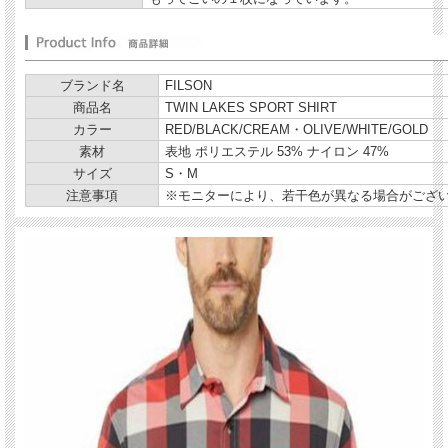
ブランド名
FILSON
商品名
TWIN LAKES SPORT SHIRT
カラー
RED/BLACK/CREAM・OLIVE/WHITE/GOLD
素材
表地 ポリエステル 53% ナイロン 47%
サイズ
S・M
【デザイン】
注意事項
※モニターにより、若干色が異なる場合がござ
MIGHT AS WELL HAVE THE BESTのコンセプトのブランド"FILSON"より「OIL
TIN CLOTH VEST」の紹介です。フィルソンの看板モデルでもあるマッキーノウ
ールベストをベースとし、素材はOIL TIN CLOTH(オイルチンクロス)を採用。現代
風に細身にモデファイされたスッキリシルエットで従来のワークな匂いも残しつつ
キレイ目なスタイルにも着用頂けます。
【素材】
素材はOIL TIN CLOTH(オイルチンクロス)を採用しており 、クラシカルな風合い
でありながら 耐風性・保温性・防水性・耐久性に富んでいます。
【コメント】
これからのシーズンにニットに合わせるも良し、アウターの中に着用すれば防風性
にも優れている為、幅広く活躍するアイテムです。長年愛用する事によりオイルも
イイ感じで抜けていき、更に味のある１着となっていきます。