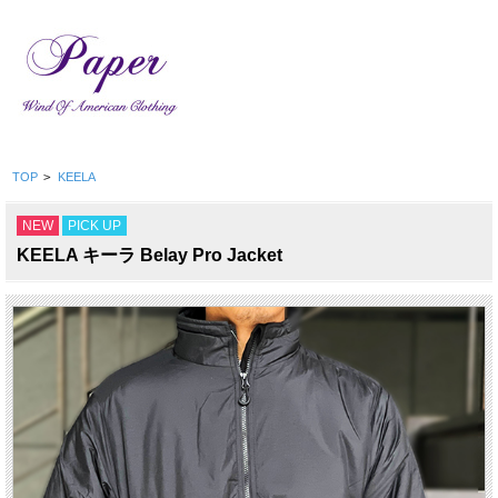
TOP
>
KEELA
NEW
PICK UP
KEELA キーラ Belay Pro Jacket