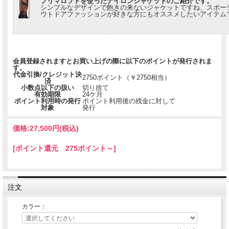
プリマロフトを使ったナイロンジャケットのご紹介です。
シンプルなデザインで飽きの来ないジャケットですね、スポー
ウトドアファッションが好きな方にもオススメしたいアイテム
会員登録されますとお買い上げの際に以下のポイントが発行されま
す。
代金引換/クレジット決
2750ポイント（￥2750相当）
済
小数点以下の扱い
切り捨て
有効期限
24ケ月
ポイント利用時の発行
ポイント利用後の残金に対して
対象
発行
価格:
27,500円
(税込)
[ポイント還元 275ポイント～]
注文
カラー：