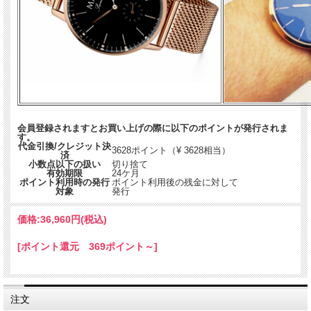
会員登録されますとお買い上げの際に以下のポイントが発行されま
す。
代金引換/クレジット決
3628ポイント（¥ 3628相当）
済
小数点以下の扱い
切り捨て
有効期限
24ケ月
ポイント利用時の発行
ポイント利用後の残金に対して
対象
発行
価格:
36,960円
(税込)
[ポイント還元 369ポイント～]
注文