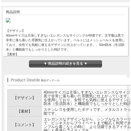
商品説明
【デザイン】
40mmサイズは主張しすぎないエレガンスなサイジングが特徴です。文字盤は黒で
非常に落ち着いた雰囲気に仕上がっています。ベルトにはメッシュベルトを使用し
ており、女性でも気軽に使えるデザインに仕上がっています。、50m防水（生活防
水）と機能面でもしっかりとした時計です。
【素材】
ステンレスを使用したボディです。メタルストラップで簡単にサイズ調節も可能で
▼ 商品説明の続きを見る ▼
す。
【コメント】
エレガンスなデザインながら、シンプルなカラーリングに仕上げていますので、ビ
ジネスからプライベートまで幅広く利用できます。ドレススタイルやシンプルな着
こなしの時に、より活躍できるアイテムではないでしょうか。贈り物にも最適なア
イテムです。
商品詳細 ：クオーツムーブメント・5気圧防水(潜水不可)・ステンレススチールボ
40mmサイズは主張しすぎないエレガンスなサイ
黒で非常に落ち着いた雰囲気に仕上がっています。
ディ
【デザイン】
を使用しており、女性でも気軽に使えるデザインに
・直径40mm 厚さ13mm
防水（生活防水）と機能面でもしっかりとした時計
※モニターにより、若干色が異なる場合がございます。
ステンレスを使用したボディです。メタルストラッ
【素材】
能です。
※お取り寄せ商品のため、ご注文後、欠品の場合もございますのであらかじめご了
承下さい。
エレガンスなデザインながら、シンプルなカラーリ
で、ビジネスからプライベートまで幅広く利用でき
【コメント】
ンプルな着こなしの時に、より活躍できるアイテム
物にも最適なアイテムです。