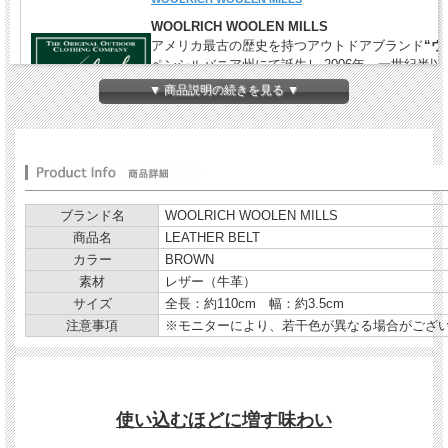
WOOLRICH WOOLEN MILLS
アメリカ最古の歴史を持つアウトドアブランド
“
ペンシルバニア州にて誕生し 2006年、一世紀半以上
ファッション界をリードするWPラボリ社が、アメ
▼ 商品説明の続きを見る ▼
伝統を再発見すべく新たなプロジェクトとしてスタート
Garments」のデザイナーであるネペンテスUS
史と伝統の中で生まれた機能美をハイファッショ
れ、話題になっているブランドです。
ブランド名
WOOLRICH WOOLEN MILLS
商品名
LEATHER BELT
カラー
BROWN
素材
レザー（牛革）
サイズ
全長：約110cm 幅：約3.5cm
注意事項
※モニターにより、若干色が異なる場合がござ
使い込むほどに増す味わい