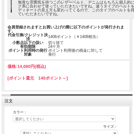
無骨な雰囲気を持つこのレザーベルト、デニムはもちろん個人的
ク系に合わせて使っていただきたいですね。違うタイプのベルト
ディネートの見え方も変わってくるので、このタイプのベルトを
ていただきたいですね。
会員登録されますとお買い上げの際に以下のポイントが発行されま
す。
代金引換/クレジット決
1408ポイント（￥1408相当）
済
小数点以下の扱い
切り捨て
有効期限
24ケ月
ポイント利用時の発行
ポイント利用後の残金に対して
対象
発行
価格:
14,080円
(税込)
[ポイント還元 140ポイント～]
注文
カラー：
サイズ：