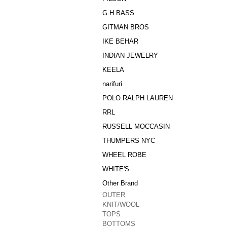
G.H BASS
GITMAN BROS
IKE BEHAR
INDIAN JEWELRY
KEELA
narifuri
POLO RALPH LAUREN
RRL
RUSSELL MOCCASIN
THUMPERS NYC
WHEEL ROBE
WHITE'S
Other Brand
OUTER
KNIT/WOOL
TOPS
BOTTOMS