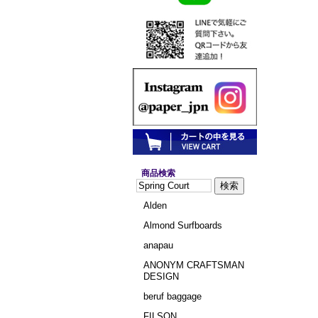
商品検索
Alden
Almond Surfboards
anapau
ANONYM CRAFTSMAN
DESIGN
beruf baggage
FILSON