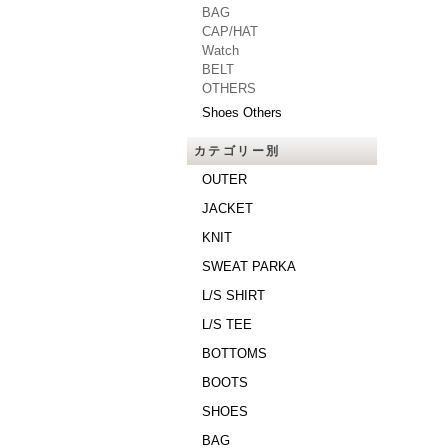
BAG
CAP/HAT
Watch
BELT
OTHERS
Shoes Others
カテゴリー別
OUTER
JACKET
KNIT
SWEAT PARKA
L/S SHIRT
L/S TEE
BOTTOMS
BOOTS
SHOES
BAG