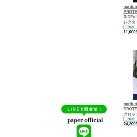
narif
PROT
RIDE×
レクター
11,00
narif
PROT
クロップ
24,20