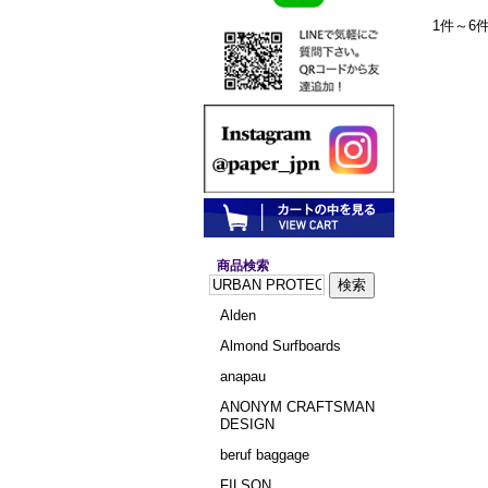
1件～6
商品検索
Alden
Almond Surfboards
anapau
ANONYM CRAFTSMAN
DESIGN
beruf baggage
FILSON