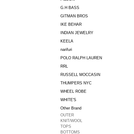
G.H BASS
GITMAN BROS
IKE BEHAR
INDIAN JEWELRY
KEELA
narifuri
POLO RALPH LAUREN
RRL
RUSSELL MOCCASIN
THUMPERS NYC
WHEEL ROBE
WHITE'S
Other Brand
OUTER
KNIT/WOOL
TOPS
BOTTOMS