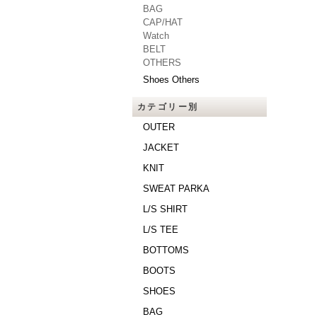
BAG
CAP/HAT
Watch
BELT
OTHERS
Shoes Others
カテゴリー別
OUTER
JACKET
KNIT
SWEAT PARKA
L/S SHIRT
L/S TEE
BOTTOMS
BOOTS
SHOES
BAG