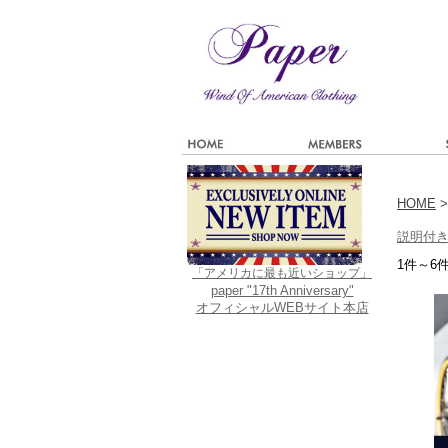
HOME
>
説明付
1件～6
「アメリカに最も近いショップ」
paper "17th Anniversary"
オフィシャルWEBサイト本店