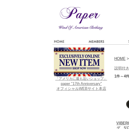
HOME
>
説明付
1件～4
「アメリカに最も近いショップ」
paper "17th Anniversary"
オフィシャルWEBサイト本店
VIBE
グ 5'C