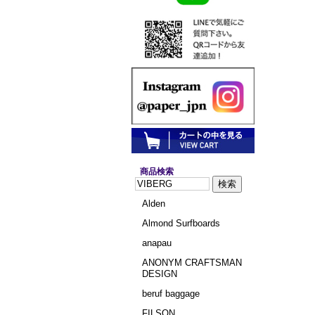
商品検索
Alden
Almond Surfboards
anapau
ANONYM CRAFTSMAN
DESIGN
beruf baggage
FILSON