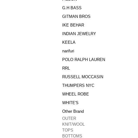
G.H BASS
GITMAN BROS
IKE BEHAR
INDIAN JEWELRY
KEELA
narifuri
POLO RALPH LAUREN
RRL
RUSSELL MOCCASIN
THUMPERS NYC
WHEEL ROBE
WHITE'S
Other Brand
OUTER
KNIT/WOOL
TOPS
BOTTOMS