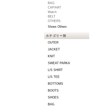
BAG
CAP/HAT
Watch
BELT
OTHERS
Shoes Others
カテゴリー別
OUTER
JACKET
KNIT
SWEAT PARKA
L/S SHIRT
L/S TEE
BOTTOMS
BOOTS
SHOES
BAG