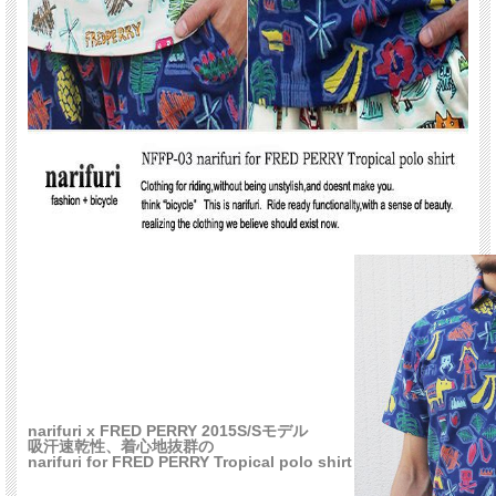
narifuri x FRED PERRY 2015S/Sモデル
吸汗速乾性、着心地抜群の
narifuri for FRED PERRY Tropical polo shirt