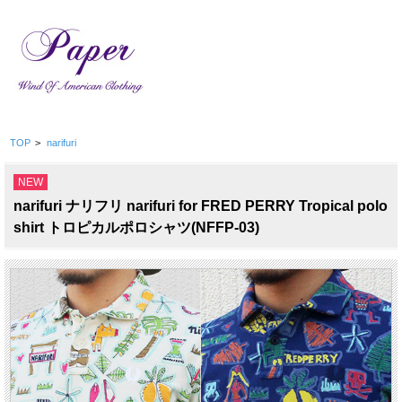
TOP
>
narifuri
NEW
narifuri ナリフリ narifuri for FRED PERRY Tropical polo
shirt トロピカルポロシャツ(NFFP-03)