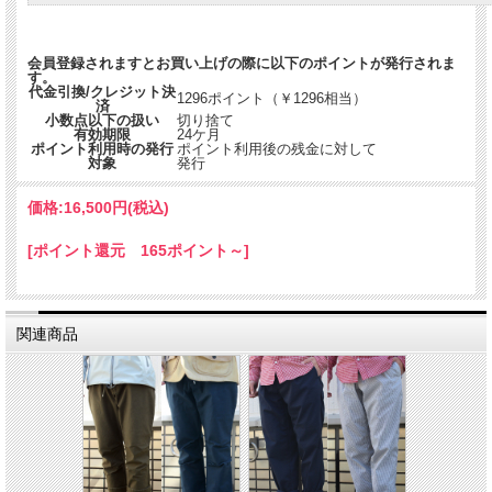
会員登録されますとお買い上げの際に以下のポイントが発行されま
す。
代金引換/クレジット決
1296ポイント（￥1296相当）
済
小数点以下の扱い
切り捨て
有効期限
24ケ月
ポイント利用時の発行
ポイント利用後の残金に対して
対象
発行
価格:
16,500円
(税込)
[ポイント還元 165ポイント～]
関連商品