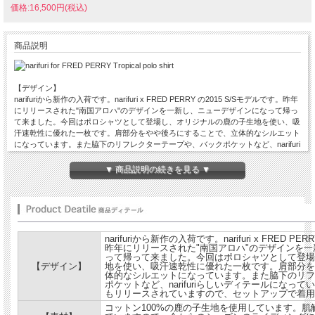
価格:16,500円(税込)
商品説明
【デザイン】
narifuriから新作の入荷です。narifuri x FRED PERRY の2015 S/Sモデルです。昨年
にリリースされた"南国アロハ"のデザインを一新し、ニューデザインになって帰っ
て来ました。今回はポロシャツとして登場し、オリジナルの鹿の子生地を使い、吸
汗速乾性に優れた一枚です。肩部分をやや後ろにすることで、立体的なシルエット
になっています。また脇下のリフレクターテープや、バックポケットなど、narifuri
らしいディテールになっています。同デザインのパンツもリリースされていますの
で、セットアップで着用してもいいですね。
▼ 商品説明の続きを見る ▼
【素材】
コットン100%の鹿の子生地を使用しています。肌触りもよく、速乾性に優れてい
ますので、今からのシーズンのライディングにはバッチリなアイテムです。
【コメント】
前回好評だった、南国アロハが今年もやってきました。今回はホワイトとネイビー
の２カラーでの展開になっています。同色のセットアップで着用しても、上下で色
narifuriから新作の入荷です。narifuri x FRED PE
違いで着用してもいいですね。もちろん単体でもしっかり使えますのでスタイルの
昨年にリリースされた"南国アロハ"のデザインを
って帰って来ました。今回はポロシャツとして登場
ポイントで使ってみてはいかがですか。。
【デザイン】
地を使い、吸汗速乾性に優れた一枚です。肩部分を
体的なシルエットになっています。また脇下のリフ
カラー：WHT / NVY
ポケットなど、narifuriらしいディテールになっ
もリリースされていますので、セットアップで着用
商品詳細：
コットン100%の鹿の子生地を使用しています。
コットン 100%