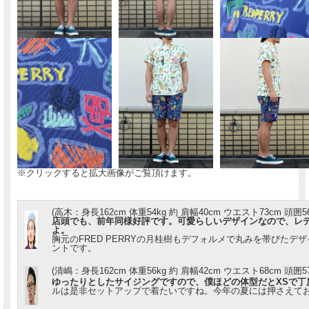
※クリックすると拡大画像がご覧頂けます。
(高木：身長162cm 体重54kg 約 肩幅40cm ウエスト73cm 頭囲56
店頭でも、前年同様好評です。可愛らしいデザインなので、レ
よ。
胸元のFRED PERRYの月桂樹もデフォルメで丸みを帯びたデ
ントです。
(清嶋：身長162cm 体重56kg 約 肩幅42cm ウエスト68cm 頭囲5
ゆったりとしたサイジングですので、僕ほどの体型だとXSで丁
ルは是非セットアップで着たいですね。今年の夏には押さえて