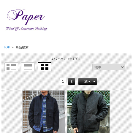
TOP
>
商品検索
1 / 2ページ
（全37件）
1
2
次へ