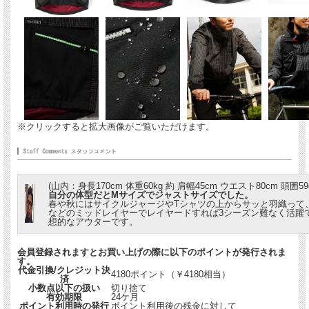
※クリックすると拡大画像がご覧いただけます。
(山内：身長170cm 体重60kg 約 肩幅45cm ウエスト80cm 頭囲59
自分の体型だとMサイズでジャストサイズでした。
春や秋にはサイクルジャージやTシャツの上からサッと羽織って
などのミッドレイヤーでレイヤードすれば3シーズン難なく活躍
想的なアウターです。
会員登録されますとお買い上げの際に以下のポイントが発行されま
す。
代金引換/クレジット決
4180ポイント（￥4180相当）
済
小数点以下の扱い
切り捨て
有効期限
24ケ月
ポイント利用時の発行
ポイント利用後の残金に対して