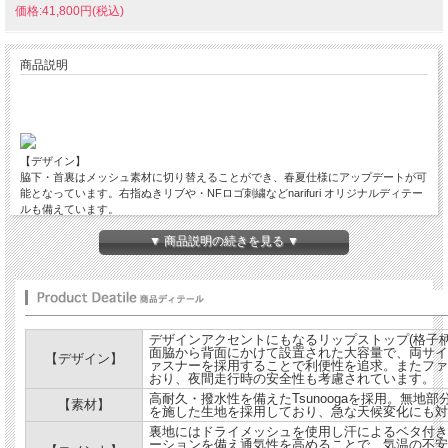
価格:41,800円(税込)
商品説明
【デザイン】
脇下・首裏はメッシュ素材に切り替えることができ、春夏仕様にアップデートが可
能となっています。右指ぬきリブや・
NF
ロゴ刺繍など
narifuri
オリジナルディテー
ルも備えています。
▼ 商品説明の続きを見る ▼
【素材】
INVISTA
社に別注をかけ独自に開発した
narifuri
オリジナル
CORDURA
ポンチ素材を
使用したパーカー。ハリのあるスウェットのような肌触りのコーデュラポンチは、
非常に高い耐摩耗性を持ち、バックパックの擦れなど日々のハードな着用に耐えう
る設計に。また、軽量性に加え、吸水速乾性をも備え自転車だけでなくあらゆるス
ポーツでの着用が可能となっています。
【コメント】
デザインアクセントにもなるリップストップ(格子
面脇から背面にかけて設置された大容量で、両サイ
オールシーズンで活躍する高機能のパーカーです。リフレクタースピンドル・リフ
【デザイン】
ァスナーを採用することで利便性を追求。またファ
レクションファスナーなど夜間の着用でもその機能性を発揮し、ハードに使用で
おり、夜間走行時の安全性も考慮されています。
き、様々なシーンで着用できるタフな一枚です。
高耐久・撥水性を備えたTsunoogaを採用。無地
サイズ：S・M・L展開
【素材】
を施した生地を採用しており、急な天候変化にも対
裏地にはドライメッシュを使用し汗によるベタ付き
表地：綿
60%
ナイロン
40%
ーションを備え通気性を高めることで、気温の不安