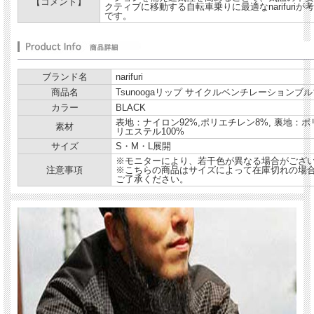
メッシュ：ポリエステル
【コメント】
100%
クティブに移動する自転車乗りに最適なnarifuri
別布：綿
100%
です。
リブ：ポリエステル
100%
【デザイン】
吸水速乾・ストレッチを備えるドライデニムを採用したカバーオールです。独特な
ブランド名
narifuri
風合いを活かしたクラシカルなシルエットとともに、撥水性、耐久性など機能も兼
ね備えた1枚です。襟の切り替えや、フロント大容量2wayポケットも備え、バック
商品名
Tsunoogaリップ サイクルベンチレーションブルゾン
ポケットや、裾のドローコードなど見た目以上の機能性を持っています。
カラー
BLACK
表地：ナイロン92%,ポリエチレン8%, 裏地：ポ
【素材】
素材
リエステル100%
メインボディはクールマックス繊維を織り交ぜることで軽量性と清涼性を高めてい
サイズ
S・M・L展開
ます。また、脇下をメッシュ素材に切り替えることで、ベンチレーションとして機
能を追加しています。
※モニターにより、若干色が異なる場合がござ
注意事項
※こちらの商品はサイズによって在庫切れの場
ご了承ください。
【コメント】
春先から秋口までの３シーズンで活躍する高機能のアウターです。クラシックな見
た目ですので、カジュアルに合わせてコーディネートしやすいライトアウターで
す。チノパンなどにサラッとあわせれる万能アウターです。
サイズ：
S・M展開
素材：
綿75％ ポリエステル25％
別地(襟)：綿61％ ポリエステル38％ ポリウレタン1％