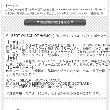
【デザイン】
上質なウールを使用する事で定評のある老舗、GILBERT WILSON OF HAWICK。昨シーズ
ン全国的に即完売した好評なモデルに新たなカラーを加えてのリリースです。伸縮性に富
み、薄手ながら高品質なメリノウールを使用する事により、高い保温性を実現したマフラ
ーです。控えめなボディのカラーに映える細いボーダーは、様々なスタイルに映え、良い
▼ 商品説明の続きを見る ▼
アクセントになる事でしょう。ユニセックスなデザインですので、贈り物にも最適です。
【素材】
スコットランド産の100%メリノウールを使用しています。薄手ながら高い保温性、伸縮性
GILBERT WILSON OF HAWICK(ギルバート ウイルソン)からボー
に富んだ素材です。2重に巻いて使用しても、ボリュームが出過ぎず、使い勝手の良いアイ
テムです。
【デザイン】
【コーディネート】
上質なウールを使用する事で定評のある老舗、GILBERT WILSON OF
評なモデルに新たなカラーを加えてのリリースです。伸縮性に富み、薄
昨年シーズン途中で全国的に品切れが続出した人気モデル。適度な幅、長めのボディです
事により、高い保温性を実現したマフラーです。控えめなボディのカラ
ので、巻き方をアレンジしても良いですね＾＾
ルに映え、良いアクセントになる事でしょう。ユニセックスなデザイン
【素材】
カラー ：SILVER・NAVY・CHACOAL
スコットランド産の100%メリノウールを使用しています。薄手ながら
に巻いて使用しても、ボリュームが出過ぎず、使い勝手の良いアイテム
商品詳細 ：100% MERINOWOOL（MADE IN SCOTLAND）
【コーディネート】
サイズ：FREE SIZE(約 幅：19cm 全長：220cm)
昨年シーズン途中で全国的に品切れが続出した人気モデル。適度な幅、
しても良いですね＾＾
※注意事項：モニターにより、若干色が異なる場合がございます。
カラー ：SILVER・NAVY・CHACOAL
商品詳細 ：100% MERINOWOOL（MADE IN SCOTLAND）
サイズ：FREE SIZE(約 幅：19cm 全長：220cm)
※注意事項：モニターにより、若干色が異なる場合がございます。