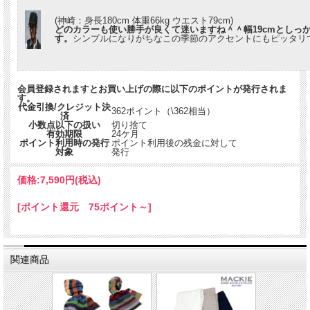
(神崎：身長180cm 体重66kg ウエスト79cm)
どのカラーも使い勝手が良くて迷いますね＾＾幅19cmとしっ
す。
シンプルになりがちなこの季節のアクセントにもピッタリ
会員登録されますとお買い上げの際に以下のポイントが発行されま
す。
代金引換/クレジット決
362ポイント（\362相当）
済
小数点以下の扱い
切り捨て
有効期限
24ケ月
ポイント利用時の発行
ポイント利用後の残金に対して
対象
発行
価格:
7,590円
(税込)
[ポイント還元 75ポイント～]
関連商品