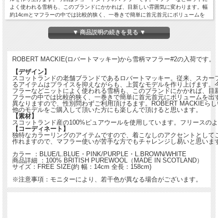
よく使われる雪柄も、このブランドにかかれば、目新しい雰囲気に変わります。幅
約14cmとマフラーの中では比較的狭く、一巻きで簡単に首元首元にボリュームを
出す事が出来ます。カラーによって雰囲気も異なりますので、性別問わずご利用頂
けるます。ROBERT MACKIEらしいカラーリングも魅力ですね。昨シーズン他の
▼ 商品説明の続きを見る ▼
モデルをご購入して頂いた方にも楽しんで頂けると思います。
【素材】
スコットランド産の100%ピュアウールを使用しています。フリースのような柔ら
ROBERT MACKIE(ロバートマッキー)から雪柄マフラー#2の入荷です。
かな質感が特徴です。
【コーディネート】
【デザイン】
独特なカラーリングのアイテムですので、着こなしのアクセントとしてご利用下さ
スコットランドの老舗ブランドであるロバートマッキー。従来、スカー
るアイテムはプライスを抑えながらも、上質なモデルを作り上げます。
い。簡単に首元にボリュームを作れますので、マフラー使いが苦手な方でもチャレ
フラーなどニットによく使われる雪柄も、このブランドにかかれば、目新
ンジし易いと思います。
フラーの中では比較的狭く、一巻きで簡単に首元首元にボリュームを出
異なりますので、性別問わずご利用頂けるます。ROBERT MACKIE
カラー ：BLUE/L.BLUE・PINK/PURPLE・L.BROWN/WHITE
他のモデルをご購入して頂いた方にも楽しんで頂けると思います。
【素材】
商品詳細 ：100% BRITISH PUREWOOL（MADE IN SCOTLAND）
スコットランド産の100%ピュアウールを使用しています。フリースの
サイズ：FREE SIZE(約 幅：14cm 全長：158cm)
【コーディネート】
独特なカラーリングのアイテムですので、着こなしのアクセントとして
※注意事項：モニターにより、若干色が異なる場合がございます。
作れますので、マフラー使いが苦手な方でもチャレンジし易いと思いま
カラー ：BLUE/L.BLUE・PINK/PURPLE・L.BROWN/WHITE
商品詳細 ：100% BRITISH PUREWOOL（MADE IN SCOTLAND）
サイズ：FREE SIZE(約 幅：14cm 全長：158cm)
※注意事項：モニターにより、若干色が異なる場合がございます。