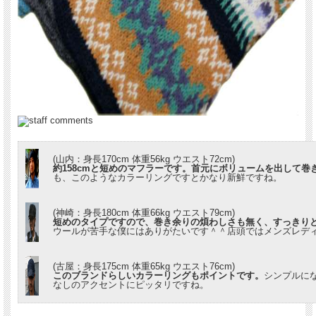
(山内：身長170cm 体重56kg ウエスト72cm)
約158cmと短めのマフラーです。首元にボリュームを出して巻
も、このようなカラーリングですとかなり新鮮ですね。
(神崎：身長180cm 体重66kg ウエスト79cm)
短めのタイプですので、巻き余りの煩わしさも無く、すっきり
ウールが苦手な僕にはありがたいです＾＾店頭ではメンズレデ
(古屋：身長175cm 体重65kg ウエスト76cm)
このブランドらしいカラーリングもポイントです。
シンプルに
なしのアクセントにピッタリですね。