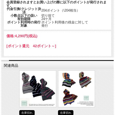
会員登録されますとお買い上げの際に以下のポイントが発行されま
す。
代金引換/クレジット決
204ポイント（\204相当）
済
小数点以下の扱い
切り捨て
有効期限
24ケ月
ポイント利用時の発行
ポイント利用後の残金に対して
対象
発行
価格:
4,290円
(税込)
[ポイント還元 42ポイント～]
関連商品
在庫切れ
在庫切れ