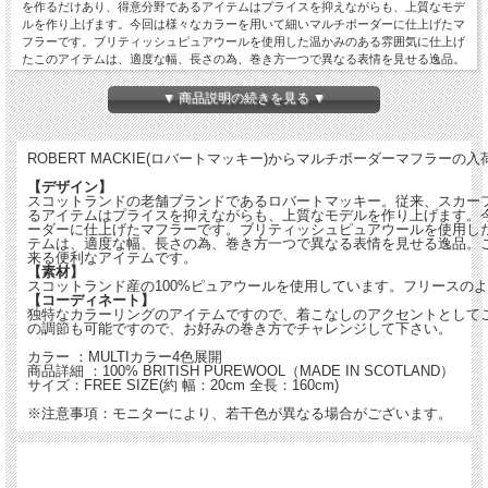
を作るだけあり、得意分野であるアイテムはプライスを抑えながらも、上質なモデ
ルを作り上げます。今回は様々なカラーを用いて細いマルチボーダーに仕上げたマ
フラーです。ブリティッシュピュアウールを使用した温かみのある雰囲気に仕上げ
たこのアイテムは、適度な幅、長さの為、巻き方一つで異なる表情を見せる逸品。
これからの季節のアクセントとして多様出来る便利なアイテムです。
【素材】
▼ 商品説明の続きを見る ▼
スコットランド産の100%ピュアウールを使用しています。フリースのような柔ら
かな質感が特徴です。
【コーディネート】
ROBERT MACKIE(ロバートマッキー)からマルチボーダーマフラーの
独特なカラーリングのアイテムですので、着こなしのアクセントとしてご利用下さ
い。巻き方したいでボリュームの調節も可能ですので、お好みの巻き方でチャレン
【デザイン】
ジして下さい。
スコットランドの老舗ブランドであるロバートマッキー。従来、スカー
るアイテムはプライスを抑えながらも、上質なモデルを作り上げます。
ーダーに仕上げたマフラーです。ブリティッシュピュアウールを使用し
カラー ：MULTIカラー4色展開
テムは、適度な幅、長さの為、巻き方一つで異なる表情を見せる逸品。
商品詳細 ：100% BRITISH PUREWOOL（MADE IN SCOTLAND）
来る便利なアイテムです。
サイズ：FREE SIZE(約 幅：20cm 全長：160cm)
【素材】
スコットランド産の100%ピュアウールを使用しています。フリースの
【コーディネート】
※注意事項：モニターにより、若干色が異なる場合がございます。
独特なカラーリングのアイテムですので、着こなしのアクセントとして
の調節も可能ですので、お好みの巻き方でチャレンジして下さい。
カラー ：MULTIカラー4色展開
商品詳細 ：100% BRITISH PUREWOOL（MADE IN SCOTLAND）
サイズ：FREE SIZE(約 幅：20cm 全長：160cm)
※注意事項：モニターにより、若干色が異なる場合がございます。