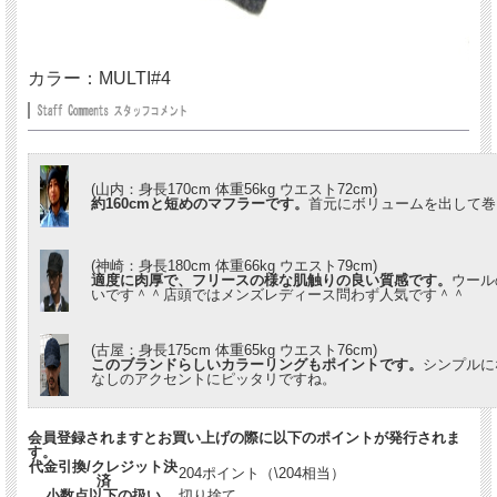
カラー：MULTI#4
(山内：身長170cm 体重56kg ウエスト72cm)
約160cmと短めのマフラーです。
首元にボリュームを出して巻
(神崎：身長180cm 体重66kg ウエスト79cm)
適度に肉厚で、フリースの様な肌触りの良い質感です。
ウール
いです＾＾店頭ではメンズレディース問わず人気です＾＾
(古屋：身長175cm 体重65kg ウエスト76cm)
このブランドらしいカラーリングもポイントです。
シンプルに
なしのアクセントにピッタリですね。
会員登録されますとお買い上げの際に以下のポイントが発行されま
す。
代金引換/クレジット決
204ポイント（\204相当）
済
小数点以下の扱い
切り捨て