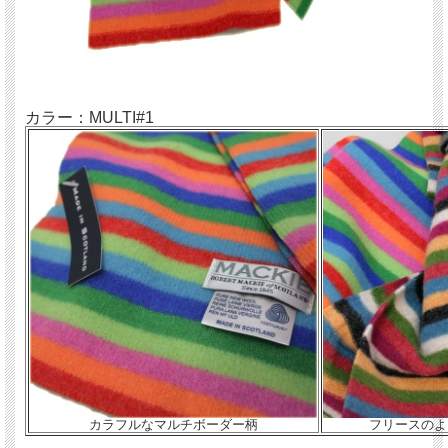
カラー：MULTI#1
カラフルなマルチボーダー柄
フリースのよ